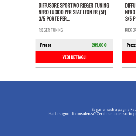
DIFFUSORE SPORTIVO RIEGER TUNING
DIFF
NERO LUCIDO PER SEAT LEON FR (5F)
NERO 
3/5 PORTE PER...
3/5 P
RIEGER TUNING
RIEGE
Prezzo
209,00 €
Prezz
VEDI DETTAGLI
Segui la nostra pagina Fa
Hai bisogno di consulenza? Cerchi un accessorio per