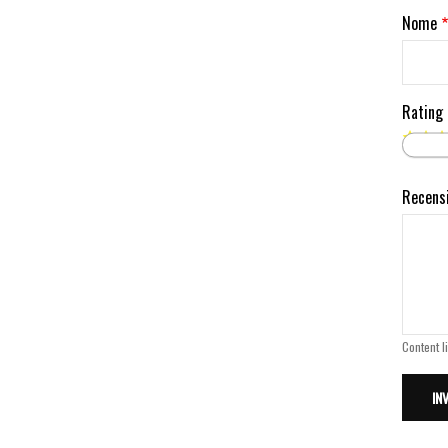
Nome
Rating
Recens
Content l