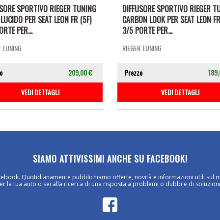
USORE SPORTIVO RIEGER TUNING
DIFFUSORE SPORTIVO RIEGER T
LUCIDO PER SEAT LEON FR (5F)
CARBON LOOK PER SEAT LEON FR
ORTE PER...
3/5 PORTE PER...
R TUNING
RIEGER TUNING
o
209,00 €
Prezzo
189,
VEDI DETTAGLI
VEDI DETTAGLI
SIAMO ATTIVISSIMI ANCHE SU FACEBOOK!
cebook. Quotidianamente pubblichiamo offerte, novità e informazioni utili sul 
 la tua auto o sei alla ricerca di una risposta a problemi o dubbi e di soluzioni