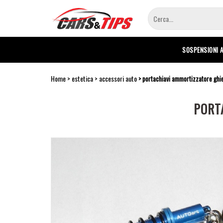
Salta
al
contenuto
principale
SOSPENSIONI 
Home
estetica
accessori auto
portachiavi ammortizzatore ghie
PORT