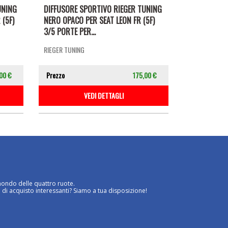
UNING
DIFFUSORE SPORTIVO RIEGER TUNING
 (5F)
NERO OPACO PER SEAT LEON FR (5F)
3/5 PORTE PER...
RIEGER TUNING
00 €
Prezzo
175,00 €
VEDI DETTAGLI
mondo delle quattro ruote.
 di acquisto interessanti? Siamo a tua disposizione!