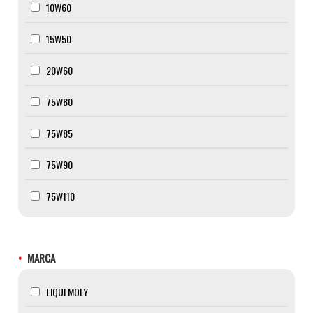
10W60
15W50
20W60
75W80
75W85
75W90
75W110
MARCA
LIQUI MOLY