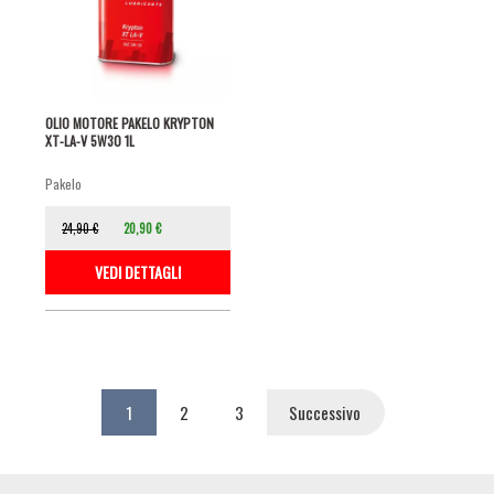
OLIO MOTORE PAKELO KRYPTON
XT-LA-V 5W30 1L
pakelo
24,90 €
20,90 €
VEDI DETTAGLI
Paginazione
Pagina
1
Page
2
Page
3
Pagina
Successivo
attuale
successiva