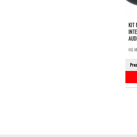
KIT 
INT
AUDI
HG 
Pre
Pagi