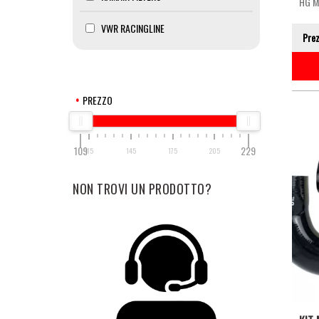
HG 
VWR RACINGLINE
Pre
PREZZO
109
229
115
145
175
205
NON TROVI UN PRODOTTO?