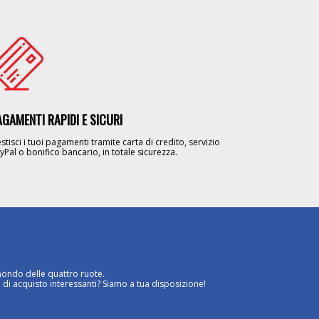
age
AGAMENTI RAPIDI E SICURI
stisci i tuoi pagamenti tramite carta di credito, servizio
yPal o bonifico bancario, in totale sicurezza.
mondo delle quattro ruote.
 di acquisto interessanti? Siamo a tua disposizione!