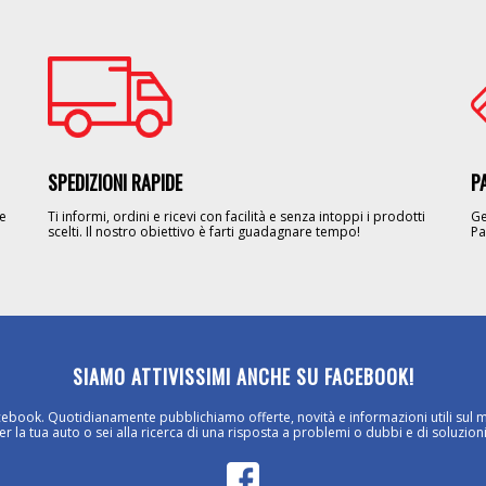
Image
Im
SPEDIZIONI RAPIDE
P
le
Ti informi, ordini e ricevi con facilità e senza intoppi i prodotti
Ge
scelti. Il nostro obiettivo è farti guadagnare tempo!
Pa
SIAMO ATTIVISSIMI ANCHE SU FACEBOOK!
cebook. Quotidianamente pubblichiamo offerte, novità e informazioni utili sul 
 la tua auto o sei alla ricerca di una risposta a problemi o dubbi e di soluzioni