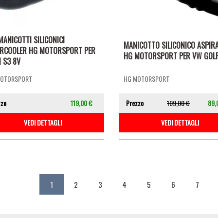
MANICOTTI SILICONICI
MANICOTTO SILICONICO ASPIR
ERCOOLER HG MOTORSPORT PER
HG MOTORSPORT PER VW GOLF
 S3 8V
MOTORSPORT
HG MOTORSPORT
zzo
119,00 €
Prezzo
109,00 €
89,
VEDI DETTAGLI
VEDI DETTAGLI
nazione
Pagina
1
Page
2
Page
3
Page
4
Page
5
Page
6
Page
7
attuale