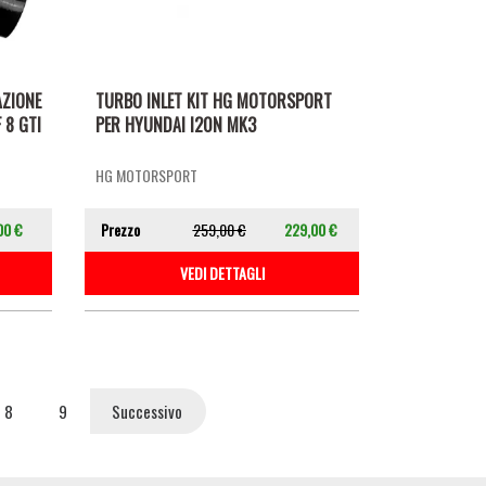
AZIONE
TURBO INLET KIT HG MOTORSPORT
 8 GTI
PER HYUNDAI I20N MK3
HG MOTORSPORT
00 €
Prezzo
259,00 €
229,00 €
VEDI DETTAGLI
Page
8
Page
9
Pagina
Successivo
successiva