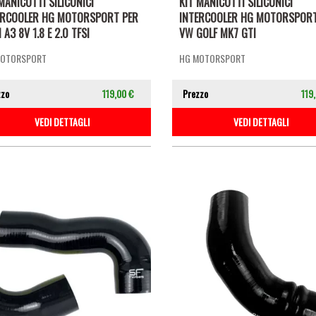
MANICOTTI SILICONICI
KIT MANICOTTI SILICONICI
ERCOOLER HG MOTORSPORT PER
INTERCOOLER HG MOTORSPORT
 A3 8V 1.8 E 2.0 TFSI
VW GOLF MK7 GTI
MOTORSPORT
HG MOTORSPORT
zzo
119,00 €
Prezzo
119
VEDI DETTAGLI
VEDI DETTAGLI