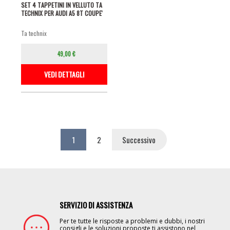
SET 4 TAPPETINI IN VELLUTO TA
TECHNIX PER AUDI A5 8T COUPE'
ta technix
49,00 €
VEDI DETTAGLI
Paginazione
Pagina
1
Page
2
Pagina
Successivo
attuale
successiva
SERVIZIO DI ASSISTENZA
Image
Per te tutte le risposte a problemi e dubbi, i nostri
consigli e le soluzioni proposte ti assistono nel