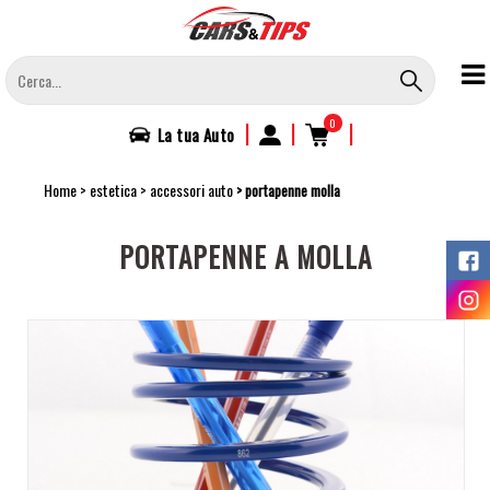
Salta
al
contenuto
principale
0
|
|
|
La tua
Auto
Home
estetica
accessori auto
portapenne molla
PORTAPENNE A MOLLA