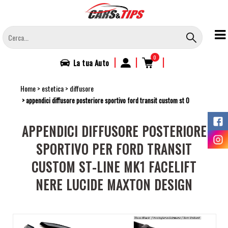
Salta
al
contenuto
principale
0
|
|
|
La tua
Auto
Home
estetica
diffusore
appendici diffusore posteriore sportivo ford transit custom st 0
APPENDICI DIFFUSORE POSTERIORE
SPORTIVO PER FORD TRANSIT
CUSTOM ST-LINE MK1 FACELIFT
NERE LUCIDE MAXTON DESIGN