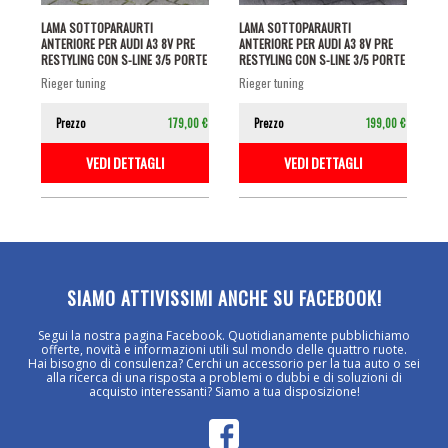
LAMA SOTTOPARAURTI
LAMA SOTTOPARAURTI
ANTERIORE PER AUDI A3 8V PRE
ANTERIORE PER AUDI A3 8V PRE
RESTYLING CON S-LINE 3/5 PORTE
RESTYLING CON S-LINE 3/5 PORTE
NERO...
NERO...
rieger tuning
rieger tuning
Prezzo
179,00 €
Prezzo
199,00 €
VEDI DETTAGLI
VEDI DETTAGLI
SIAMO ATTIVISSIMI ANCHE SU FACEBOOK!
Segui la nostra pagina Facebook. Quotidianamente pubblichiamo
offerte, novità e informazioni utili sul mondo delle quattro ruote.
Hai bisogno di consulenza? Cerchi un accessorio per la tua auto o sei
alla ricerca di una risposta a problemi o dubbi e di soluzioni di
acquisto interessanti? Siamo a tua disposizione!