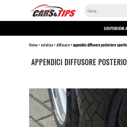
Salta
al
contenuto
principale
SOSPENSIONI 
Home
estetica
diffusore
appendici diffusore posteriore sporti
APPENDICI DIFFUSORE POSTERI