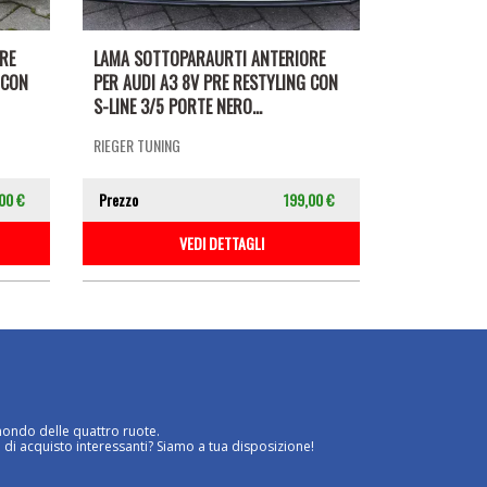
RE
LAMA SOTTOPARAURTI ANTERIORE
 CON
PER AUDI A3 8V PRE RESTYLING CON
S-LINE 3/5 PORTE NERO...
RIEGER TUNING
00 €
Prezzo
199,00 €
VEDI DETTAGLI
mondo delle quattro ruote.
 di acquisto interessanti? Siamo a tua disposizione!