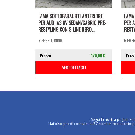
LAMA SOTTOPARAURTI ANTERIORE
LAMA
PER AUDI A3 8V SEDAN/CABRIO PRE-
PER A
RESTYLING CON S-LINE NERO...
RESTY
RIEGER TUNING
RIEGE
Prezzo
179,00 €
Prezz
VEDI DETTAGLI
Segui la nostra pagina Fa
Hai bisogno di consulenza? Cerchi un accessorio per