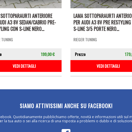
 SOTTOPARAURTI ANTERIORE
LAMA SOTTOPARAURTI ANTERIO
UDI A3 8V SEDAN/CABRIO PRE-
PER AUDI A3 8V PRE RESTYLING
LING CON S-LINE NERO...
S-LINE 3/5 PORTE NERO...
R TUNING
RIEGER TUNING
o
199,00 €
Prezzo
179,
VEDI DETTAGLI
VEDI DETTAGLI
SIAMO ATTIVISSIMI ANCHE SU FACEBOOK!
cebook. Quotidianamente pubblichiamo offerte, novità e informazioni utili sul 
 la tua auto o sei alla ricerca di una risposta a problemi o dubbi e di soluzioni