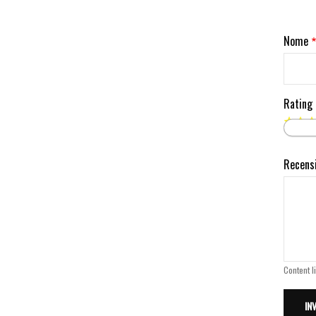
Nome
Rating
Recens
Content l