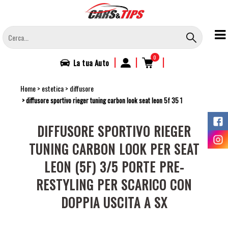
Salta
al
contenuto
principale
0
|
|
|
La tua
Auto
Home
estetica
diffusore
diffusore sportivo rieger tuning carbon look seat leon 5f 35 1
DIFFUSORE SPORTIVO RIEGER
TUNING CARBON LOOK PER SEAT
LEON (5F) 3/5 PORTE PRE-
RESTYLING PER SCARICO CON
DOPPIA USCITA A SX