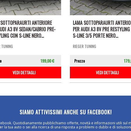
 SOTTOPARAURTI ANTERIORE
LAMA SOTTOPARAURTI ANTERIO
UDI A3 8V SEDAN/CABRIO PRE-
PER AUDI A3 8V PRE RESTYLING
LING CON S-LINE NERO...
S-LINE 3/5 PORTE NERO...
R TUNING
RIEGER TUNING
o
199,00 €
Prezzo
179,
VEDI DETTAGLI
VEDI DETTAGLI
SIAMO ATTIVISSIMI ANCHE SU FACEBOOK!
cebook. Quotidianamente pubblichiamo offerte, novità e informazioni utili sul 
 la tua auto o sei alla ricerca di una risposta a problemi o dubbi e di soluzioni