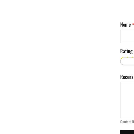
Nome
Rating
Recens
Content l