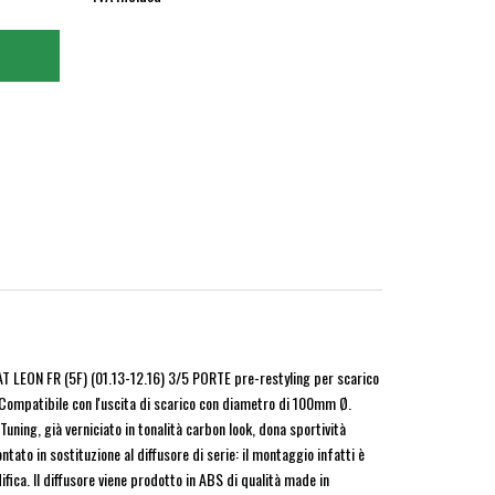
AT LEON FR (5F) (01.13-12.16) 3/5 PORTE pre-restyling per scarico
 Compatibile con l'uscita di scarico con diametro di 100mm Ø.
uning, già verniciato in tonalità carbon look, dona sportività
tato in sostituzione al diffusore di serie: il montaggio infatti è
ifica. Il diffusore viene prodotto in ABS di qualità made in