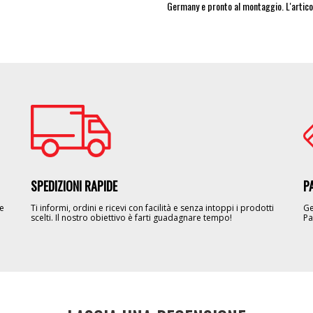
Germany e pronto al montaggio. L'artico
Image
Im
SPEDIZIONI RAPIDE
P
le
Ti informi, ordini e ricevi con facilità e senza intoppi i prodotti
Ge
scelti. Il nostro obiettivo è farti guadagnare tempo!
Pa