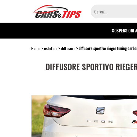
Salta
al
contenuto
principale
SOSPENSIONI 
Home
estetica
diffusore
diffusore sportivo rieger tuning carbo
DIFFUSORE SPORTIVO RIEGER