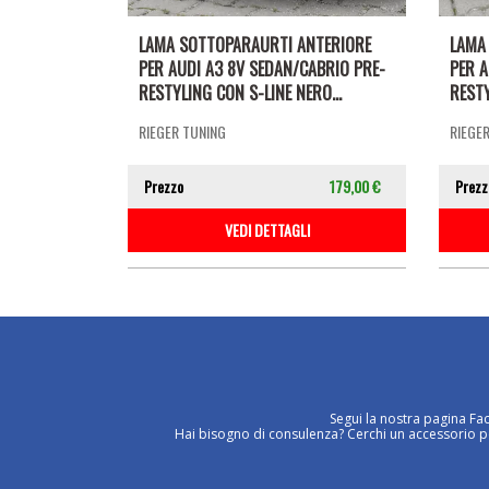
LAMA SOTTOPARAURTI ANTERIORE
LAMA
PER AUDI A3 8V SEDAN/CABRIO PRE-
PER A
RESTYLING CON S-LINE NERO...
RESTY
RIEGER TUNING
RIEGE
Prezzo
179,00 €
Prezz
VEDI DETTAGLI
Segui la nostra pagina Fa
Hai bisogno di consulenza? Cerchi un accessorio per