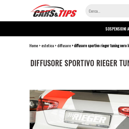
Salta
al
contenuto
principale
SOSPENSIONI 
Home
estetica
diffusore
diffusore sportivo rieger tuning nero 
DIFFUSORE SPORTIVO RIEGER TUN