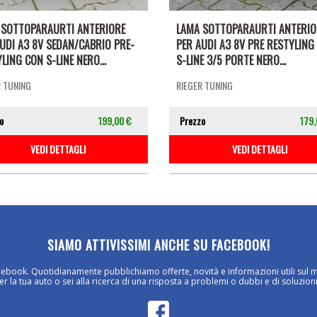
 SOTTOPARAURTI ANTERIORE
LAMA SOTTOPARAURTI ANTERIO
UDI A3 8V SEDAN/CABRIO PRE-
PER AUDI A3 8V PRE RESTYLING
LING CON S-LINE NERO...
S-LINE 3/5 PORTE NERO...
R TUNING
RIEGER TUNING
o
199,00 €
Prezzo
179,
VEDI DETTAGLI
VEDI DETTAGLI
SIAMO ATTIVISSIMI ANCHE SU FACEBOOK!
cebook. Quotidianamente pubblichiamo offerte, novità e informazioni utili sul 
 la tua auto o sei alla ricerca di una risposta a problemi o dubbi e di soluzioni