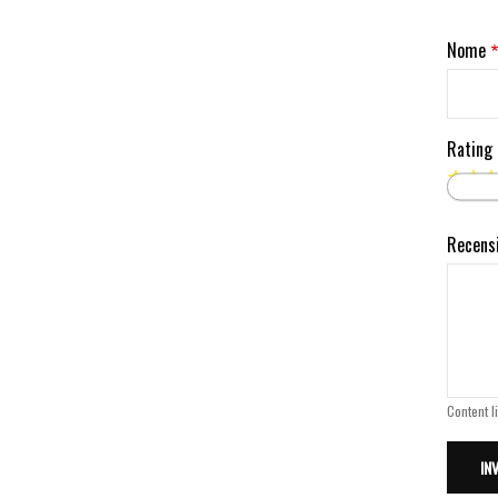
Nome
Rating
Recens
Content l