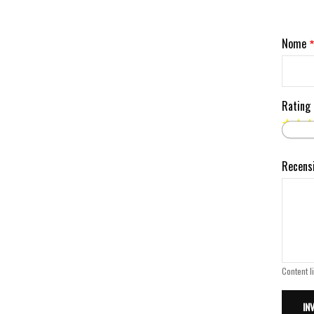
Nome
Rating
Recens
Content l