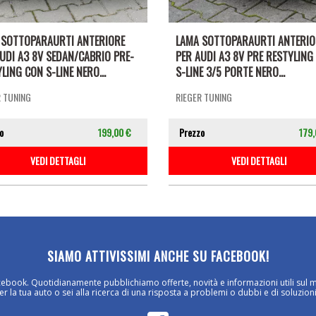
 SOTTOPARAURTI ANTERIORE
LAMA SOTTOPARAURTI ANTERIO
UDI A3 8V SEDAN/CABRIO PRE-
PER AUDI A3 8V PRE RESTYLING
LING CON S-LINE NERO...
S-LINE 3/5 PORTE NERO...
R TUNING
RIEGER TUNING
o
199,00 €
Prezzo
179,
VEDI DETTAGLI
VEDI DETTAGLI
SIAMO ATTIVISSIMI ANCHE SU FACEBOOK!
cebook. Quotidianamente pubblichiamo offerte, novità e informazioni utili sul 
 la tua auto o sei alla ricerca di una risposta a problemi o dubbi e di soluzioni