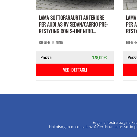
LAMA SOTTOPARAURTI ANTERIORE
LAMA
PER AUDI A3 8V SEDAN/CABRIO PRE-
PER A
RESTYLING CON S-LINE NERO...
RESTY
RIEGER TUNING
RIEGE
Prezzo
179,00 €
Prezz
VEDI DETTAGLI
Segui la nostra pagina Fa
Hai bisogno di consulenza? Cerchi un accessorio per