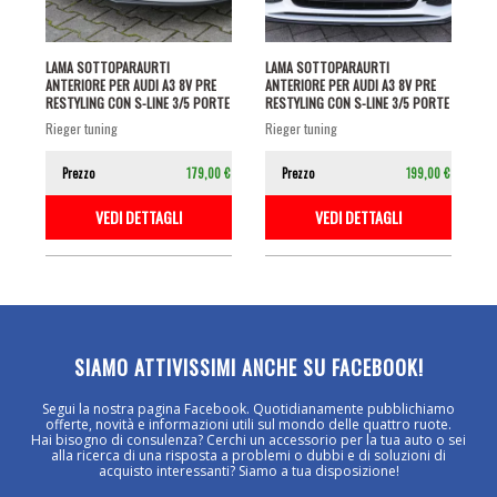
LAMA SOTTOPARAURTI
LAMA SOTTOPARAURTI
ANTERIORE PER AUDI A3 8V PRE
ANTERIORE PER AUDI A3 8V PRE
RESTYLING CON S-LINE 3/5 PORTE
RESTYLING CON S-LINE 3/5 PORTE
NERO...
NERO...
rieger tuning
rieger tuning
Prezzo
179,00 €
Prezzo
199,00 €
VEDI DETTAGLI
VEDI DETTAGLI
SIAMO ATTIVISSIMI ANCHE SU FACEBOOK!
Segui la nostra pagina Facebook. Quotidianamente pubblichiamo
offerte, novità e informazioni utili sul mondo delle quattro ruote.
Hai bisogno di consulenza? Cerchi un accessorio per la tua auto o sei
alla ricerca di una risposta a problemi o dubbi e di soluzioni di
acquisto interessanti? Siamo a tua disposizione!