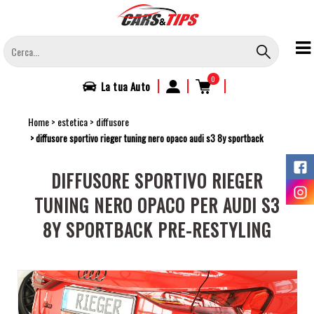
Salta
al
contenuto
principale
0
|
|
|
La tua
Auto
Home
estetica
diffusore
diffusore sportivo rieger tuning nero opaco audi s3 8y sportback
DIFFUSORE SPORTIVO RIEGER
TUNING NERO OPACO PER AUDI S3
8Y SPORTBACK PRE-RESTYLING