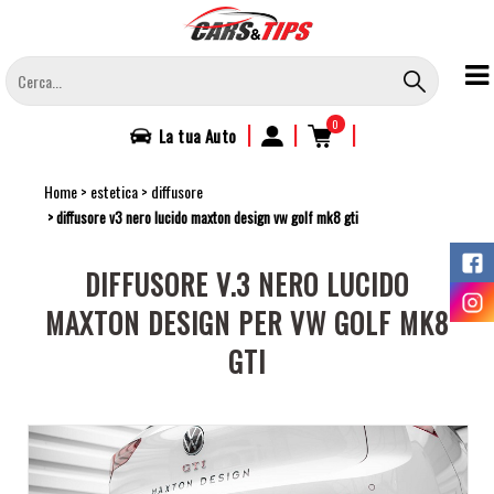
Salta
al
contenuto
principale
0
|
|
|
La tua
Auto
Home
estetica
diffusore
diffusore v3 nero lucido maxton design vw golf mk8 gti
DIFFUSORE V.3 NERO LUCIDO
MAXTON DESIGN PER VW GOLF MK8
GTI