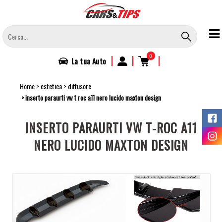
Salta
al
contenuto
principale
0
|
|
|
La tua
Auto
Home
estetica
diffusore
inserto paraurti vw t roc a11 nero lucido maxton design
INSERTO PARAURTI VW T-ROC A11
NERO LUCIDO MAXTON DESIGN