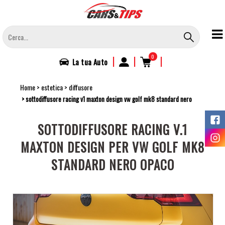
Salta
al
contenuto
principale
0
|
|
|
La tua
Auto
Home
estetica
diffusore
sottodiffusore racing v1 maxton design vw golf mk8 standard nero
SOTTODIFFUSORE RACING V.1
MAXTON DESIGN PER VW GOLF MK8
STANDARD NERO OPACO