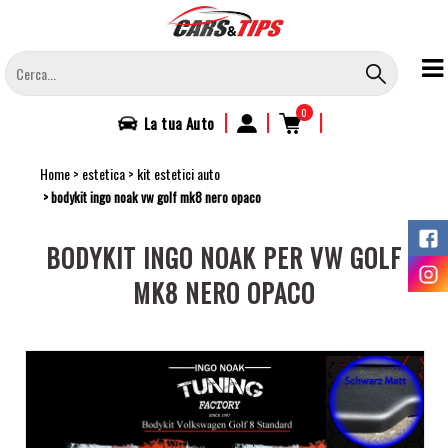
Salta
al
contenuto
principale
0
|
|
|
La tua
Auto
Home
estetica
kit estetici auto
bodykit ingo noak vw golf mk8 nero opaco
BODYKIT INGO NOAK PER VW GOLF
MK8 NERO OPACO