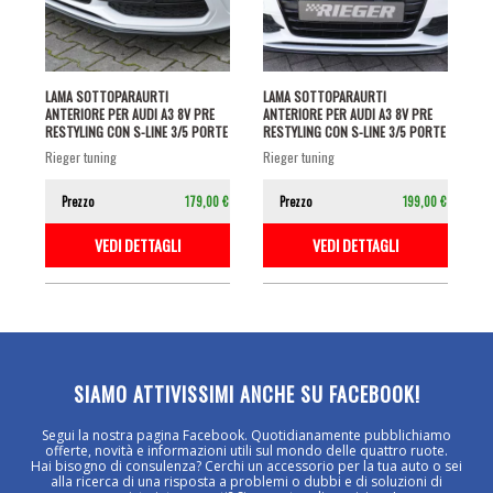
LAMA SOTTOPARAURTI
LAMA SOTTOPARAURTI
ANTERIORE PER AUDI A3 8V PRE
ANTERIORE PER AUDI A3 8V PRE
RESTYLING CON S-LINE 3/5 PORTE
RESTYLING CON S-LINE 3/5 PORTE
NERO...
NERO...
rieger tuning
rieger tuning
Prezzo
179,00 €
Prezzo
199,00 €
VEDI DETTAGLI
VEDI DETTAGLI
SIAMO ATTIVISSIMI ANCHE SU FACEBOOK!
Segui la nostra pagina Facebook. Quotidianamente pubblichiamo
offerte, novità e informazioni utili sul mondo delle quattro ruote.
Hai bisogno di consulenza? Cerchi un accessorio per la tua auto o sei
alla ricerca di una risposta a problemi o dubbi e di soluzioni di