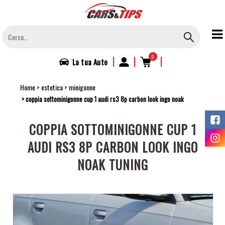
Salta
al
contenuto
principale
0
|
|
|
La tua
Auto
Home
estetica
minigonne
coppia sottominigonne cup 1 audi rs3 8p carbon look ingo noak
COPPIA SOTTOMINIGONNE CUP 1
AUDI RS3 8P CARBON LOOK INGO
NOAK TUNING