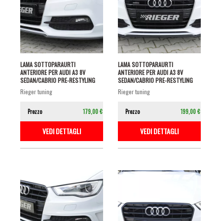
LAMA SOTTOPARAURTI
LAMA SOTTOPARAURTI
ANTERIORE PER AUDI A3 8V
ANTERIORE PER AUDI A3 8V
SEDAN/CABRIO PRE-RESTYLING
SEDAN/CABRIO PRE-RESTYLING
CON S-LINE NERO...
CON S-LINE NERO...
rieger tuning
rieger tuning
Prezzo
179,00 €
Prezzo
199,00 €
VEDI DETTAGLI
VEDI DETTAGLI