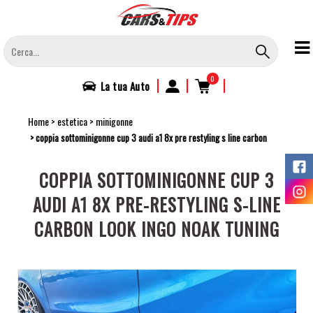
Salta
al
contenuto
principale
0
|
|
|
La tua
Auto
Home
estetica
minigonne
coppia sottominigonne cup 3 audi a1 8x pre restyling s line carbon
COPPIA SOTTOMINIGONNE CUP 3
AUDI A1 8X PRE-RESTYLING S-LINE
CARBON LOOK INGO NOAK TUNING