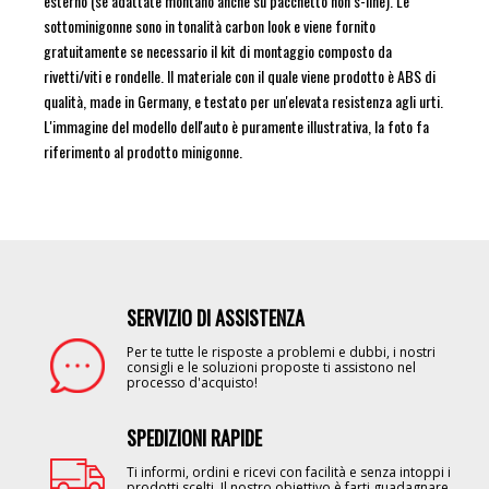
esterno (se adattate montano anche su pacchetto non s-line). Le
sottominigonne sono in tonalità carbon look e viene fornito
gratuitamente se necessario il kit di montaggio composto da
rivetti/viti e rondelle. Il materiale con il quale viene prodotto è ABS di
qualità, made in Germany, e testato per un'elevata resistenza agli urti.
L'immagine del modello dell'auto è puramente illustrativa, la foto fa
riferimento al prodotto minigonne.
SERVIZIO DI ASSISTENZA
Image
Per te tutte le risposte a problemi e dubbi, i nostri
consigli e le soluzioni proposte ti assistono nel
processo d'acquisto!
SPEDIZIONI RAPIDE
Image
Ti informi, ordini e ricevi con facilità e senza intoppi i
prodotti scelti. Il nostro obiettivo è farti guadagnare