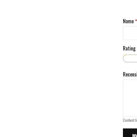
Nome
Rating
Recens
Content l