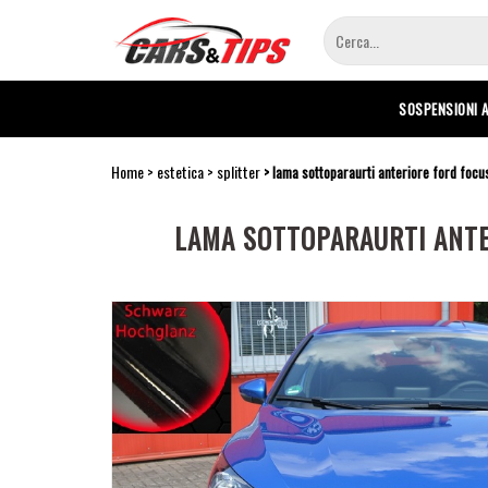
Salta
al
contenuto
principale
SOSPENSIONI 
Home
estetica
splitter
lama sottoparaurti anteriore ford focus
LAMA SOTTOPARAURTI ANTE