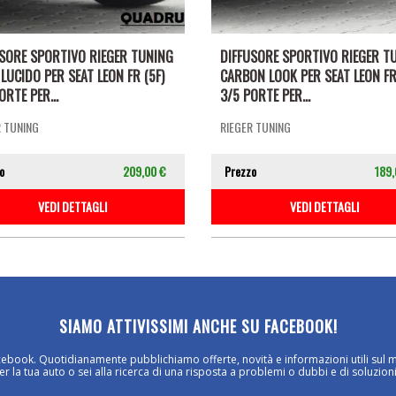
USORE SPORTIVO RIEGER TUNING
DIFFUSORE SPORTIVO RIEGER T
LUCIDO PER SEAT LEON FR (5F)
CARBON LOOK PER SEAT LEON FR
ORTE PER...
3/5 PORTE PER...
R TUNING
RIEGER TUNING
o
209,00 €
Prezzo
189,
VEDI DETTAGLI
VEDI DETTAGLI
SIAMO ATTIVISSIMI ANCHE SU FACEBOOK!
cebook. Quotidianamente pubblichiamo offerte, novità e informazioni utili sul 
 la tua auto o sei alla ricerca di una risposta a problemi o dubbi e di soluzioni