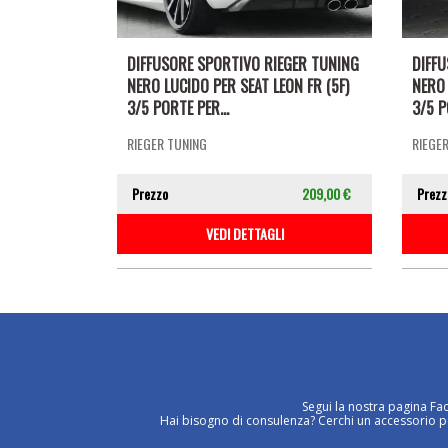
DIFFUSORE SPORTIVO RIEGER TUNING
DIFF
NERO LUCIDO PER SEAT LEON FR (5F)
NERO 
3/5 PORTE PER...
3/5 P
RIEGER TUNING
RIEGE
Prezzo
209,00 €
Prezz
VEDI DETTAGLI
Segui la nostra pagina Fa
Hai bisogno di consulenza? Cerchi un accessorio per