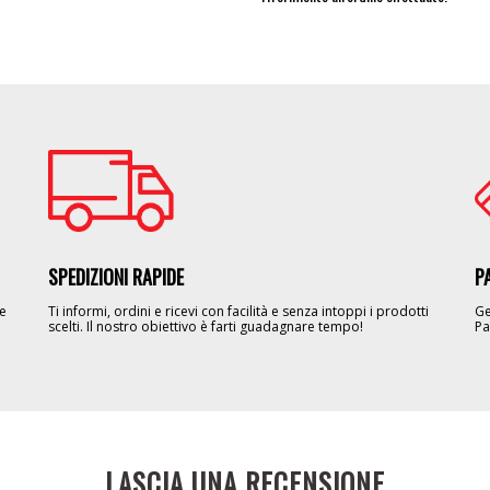
Image
Im
SPEDIZIONI RAPIDE
P
le
Ti informi, ordini e ricevi con facilità e senza intoppi i prodotti
Ge
scelti. Il nostro obiettivo è farti guadagnare tempo!
Pa
LASCIA UNA RECENSIONE