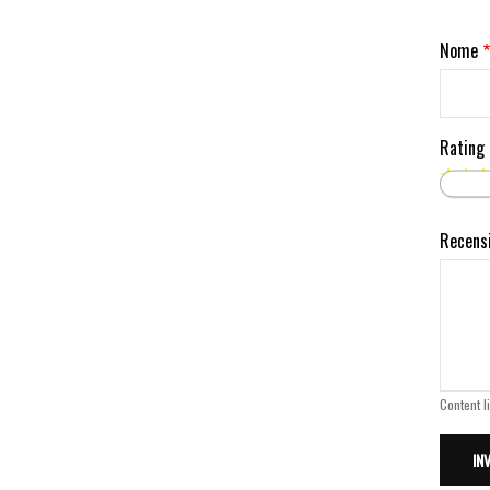
Nome
Rating
Recens
Content l