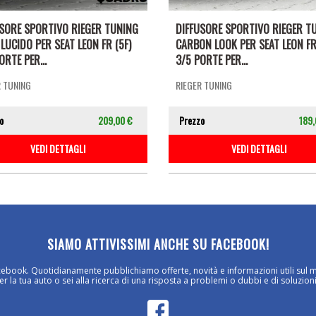
USORE SPORTIVO RIEGER TUNING
DIFFUSORE SPORTIVO RIEGER T
LUCIDO PER SEAT LEON FR (5F)
CARBON LOOK PER SEAT LEON FR
ORTE PER...
3/5 PORTE PER...
R TUNING
RIEGER TUNING
o
209,00 €
Prezzo
189,
VEDI DETTAGLI
VEDI DETTAGLI
SIAMO ATTIVISSIMI ANCHE SU FACEBOOK!
cebook. Quotidianamente pubblichiamo offerte, novità e informazioni utili sul 
 la tua auto o sei alla ricerca di una risposta a problemi o dubbi e di soluzioni