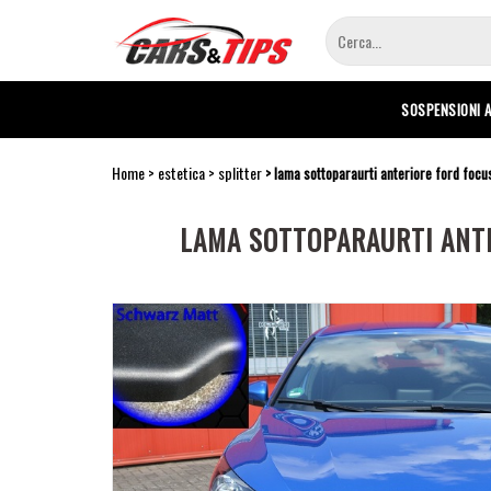
Salta
al
contenuto
principale
SOSPENSIONI 
Home
estetica
splitter
lama sottoparaurti anteriore ford focu
LAMA SOTTOPARAURTI ANTE