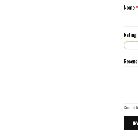
Nome
Rating
Recens
Content l