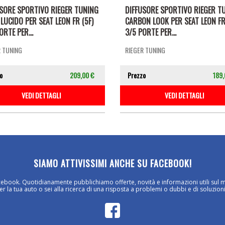
USORE SPORTIVO RIEGER TUNING
DIFFUSORE SPORTIVO RIEGER T
LUCIDO PER SEAT LEON FR (5F)
CARBON LOOK PER SEAT LEON FR
ORTE PER...
3/5 PORTE PER...
R TUNING
RIEGER TUNING
o
209,00 €
Prezzo
189,
VEDI DETTAGLI
VEDI DETTAGLI
SIAMO ATTIVISSIMI ANCHE SU FACEBOOK!
cebook. Quotidianamente pubblichiamo offerte, novità e informazioni utili sul 
 la tua auto o sei alla ricerca di una risposta a problemi o dubbi e di soluzioni