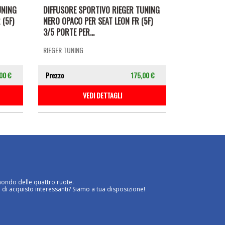
UNING
DIFFUSORE SPORTIVO RIEGER TUNING
 (5F)
NERO OPACO PER SEAT LEON FR (5F)
3/5 PORTE PER...
RIEGER TUNING
00 €
Prezzo
175,00 €
VEDI DETTAGLI
mondo delle quattro ruote.
 di acquisto interessanti? Siamo a tua disposizione!