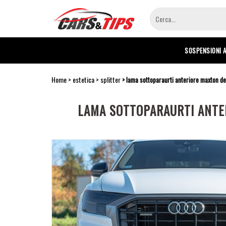
Salta
al
contenuto
principale
SOSPENSIONI 
Home
estetica
splitter
lama sottoparaurti anteriore maxton d
LAMA SOTTOPARAURTI ANTER