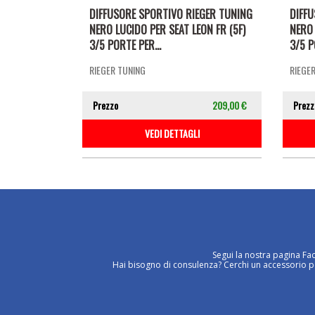
DIFFUSORE SPORTIVO RIEGER TUNING
DIFF
NERO LUCIDO PER SEAT LEON FR (5F)
NERO 
3/5 PORTE PER...
3/5 P
RIEGER TUNING
RIEGE
Prezzo
209,00 €
Prezz
VEDI DETTAGLI
Segui la nostra pagina Fa
Hai bisogno di consulenza? Cerchi un accessorio per