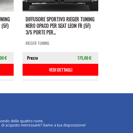
UNING
DIFFUSORE SPORTIVO RIEGER TUNING
 (5F)
NERO OPACO PER SEAT LEON FR (5F)
3/5 PORTE PER...
RIEGER TUNING
00 €
Prezzo
175,00 €
VEDI DETTAGLI
mondo delle quattro ruote.
 di acquisto interessanti? Siamo a tua disposizione!