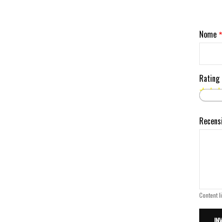
Nome
Rating
Recens
Content l