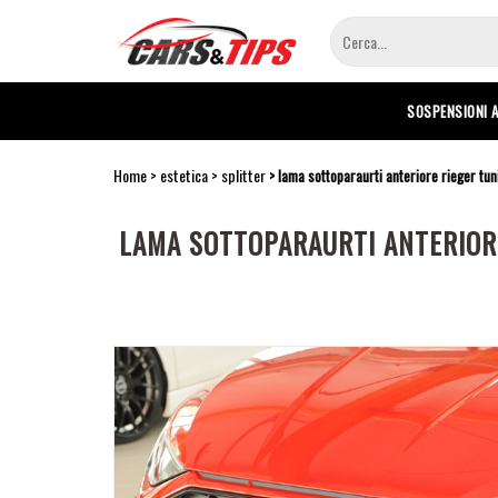
Salta
al
contenuto
principale
SOSPENSIONI 
Home
estetica
splitter
lama sottoparaurti anteriore rieger tun
LAMA SOTTOPARAURTI ANTERIORE