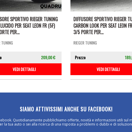
USORE SPORTIVO RIEGER TUNING
DIFFUSORE SPORTIVO RIEGER T
LUCIDO PER SEAT LEON FR (5F)
CARBON LOOK PER SEAT LEON FR
ORTE PER...
3/5 PORTE PER...
R TUNING
RIEGER TUNING
o
209,00 €
Prezzo
189,
VEDI DETTAGLI
VEDI DETTAGLI
SIAMO ATTIVISSIMI ANCHE SU FACEBOOK!
cebook. Quotidianamente pubblichiamo offerte, novità e informazioni utili sul 
 la tua auto o sei alla ricerca di una risposta a problemi o dubbi e di soluzioni