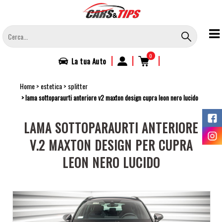
Salta
al
contenuto
principale
0
|
|
|
La tua
Auto
Home
estetica
splitter
lama sottoparaurti anteriore v2 maxton design cupra leon nero lucido
LAMA SOTTOPARAURTI ANTERIORE
V.2 MAXTON DESIGN PER CUPRA
LEON NERO LUCIDO