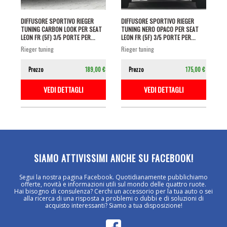
DIFFUSORE SPORTIVO RIEGER
DIFFUSORE SPORTIVO RIEGER
TUNING CARBON LOOK PER SEAT
TUNING NERO OPACO PER SEAT
LEON FR (5F) 3/5 PORTE PER...
LEON FR (5F) 3/5 PORTE PER...
rieger tuning
rieger tuning
Prezzo
189,00 €
Prezzo
175,00 €
VEDI DETTAGLI
VEDI DETTAGLI
SIAMO ATTIVISSIMI ANCHE SU FACEBOOK!
Segui la nostra pagina Facebook. Quotidianamente pubblichiamo
offerte, novità e informazioni utili sul mondo delle quattro ruote.
Hai bisogno di consulenza? Cerchi un accessorio per la tua auto o sei
alla ricerca di una risposta a problemi o dubbi e di soluzioni di
acquisto interessanti? Siamo a tua disposizione!