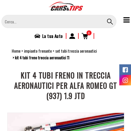
Salta
al
contenuto
principale
0
|
|
|
La tua
Auto
Home
impianto frenante
set tubi treccia aeronautici
kit 4 tubi freno treccia aeronautici 11
KIT 4 TUBI FRENO IN TRECCIA
AERONAUTICI PER ALFA ROMEO GT
(937) 1.9 JTD