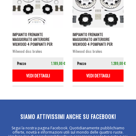
IMPIANTO FRENANTE
IMPIANTO FRENANTE
MAGGIORATO ANTERIORE
MAGGIORATO ANTERIORE
WILWOOD 4 POMPANTI PER
WILWOOD 4 POMPANTI PER
MAZDA MX-5 NA/NB/NBFL
MAZDA MX-5 ND E 124...
wilwood disc brakes
wilwood disc brakes
Prezzo
1.189,00 €
Prezzo
1.289,00 €
VEDI DETTAGLI
VEDI DETTAGLI
SIAMO ATTIVISSIMI ANCHE SU FACEBOOK!
Segui la nostra pagina Facebook. Quotidianamente pubblichiamo
offerte, novità e informazioni utili sul mondo delle quattro ruote.