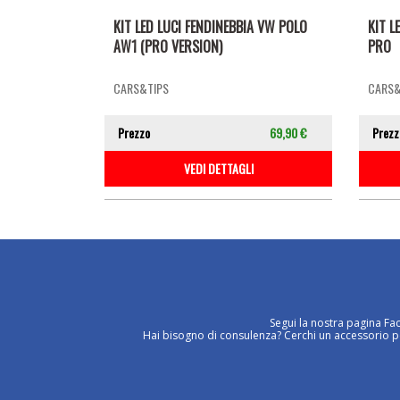
KIT LED LUCI FENDINEBBIA VW POLO
KIT L
AW1 (PRO VERSION)
PRO
CARS&TIPS
CARS&
Prezzo
69,90 €
Prezz
VEDI DETTAGLI
Segui la nostra pagina Fa
Hai bisogno di consulenza? Cerchi un accessorio per