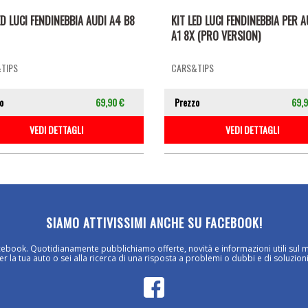
ED LUCI FENDINEBBIA AUDI A4 B8
KIT LED LUCI FENDINEBBIA PER A
A1 8X (PRO VERSION)
TIPS
CARS&TIPS
o
69,90 €
Prezzo
69,9
VEDI DETTAGLI
VEDI DETTAGLI
SIAMO ATTIVISSIMI ANCHE SU FACEBOOK!
cebook. Quotidianamente pubblichiamo offerte, novità e informazioni utili sul 
 la tua auto o sei alla ricerca di una risposta a problemi o dubbi e di soluzioni