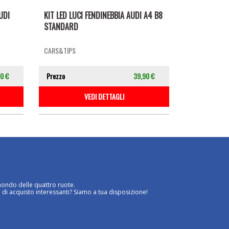
UDI
KIT LED LUCI FENDINEBBIA AUDI A4 B8
STANDARD
CARS&TIPS
0 €
Prezzo
39,90 €
VEDI DETTAGLI
mondo delle quattro ruote.
 di acquisto interessanti? Siamo a tua disposizione!