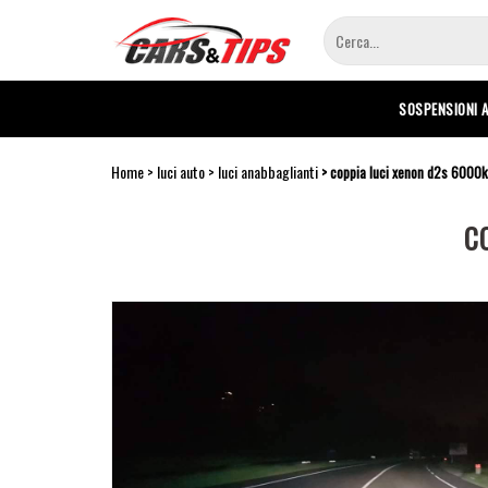
Salta
al
contenuto
principale
SOSPENSIONI 
Home
luci auto
luci anabbaglianti
coppia luci xenon d2s 6000k
C