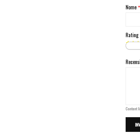
Nome
Rating
Recens
Content l