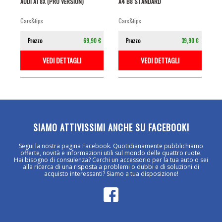
AUDI A1 8X (PRO VERSION)
A4 B8 STANDARD
cars&tips
cars&tips
Prezzo
69,90 €
Prezzo
39,90 €
VEDI DETTAGLI
VEDI DETTAGLI
SIAMO ATTIVISSIMI ANCHE SU FACEBOOK!
Segui la nostra pagina Facebook. Quotidianamente pubblichiamo
offerte, novità e informazioni utili sul mondo delle quattro ruote.
Hai bisogno di consulenza? Cerchi un accessorio per la tua auto o sei
alla ricerca di una risposta a problemi o dubbi e di soluzioni di
acquisto interessanti? Siamo a tua disposizione!