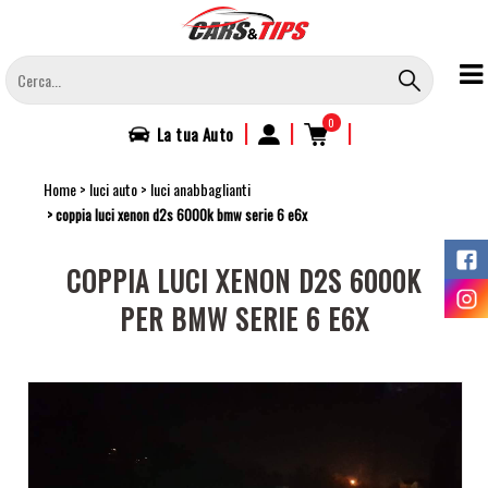
Salta
al
contenuto
principale
0
|
|
|
La tua
Auto
Home
luci auto
luci anabbaglianti
coppia luci xenon d2s 6000k bmw serie 6 e6x
COPPIA LUCI XENON D2S 6000K
PER BMW SERIE 6 E6X