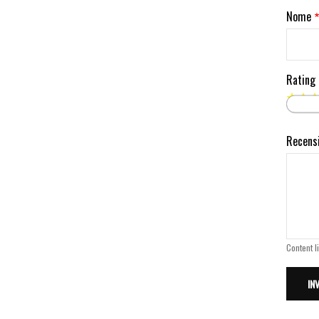
Nome
Rating
Recens
Content l