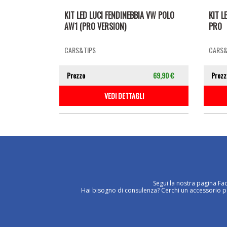
KIT LED LUCI FENDINEBBIA VW POLO
KIT L
AW1 (PRO VERSION)
PRO
CARS&TIPS
CARS&
Prezzo
69,90 €
Prezz
VEDI DETTAGLI
Segui la nostra pagina Fa
Hai bisogno di consulenza? Cerchi un accessorio per