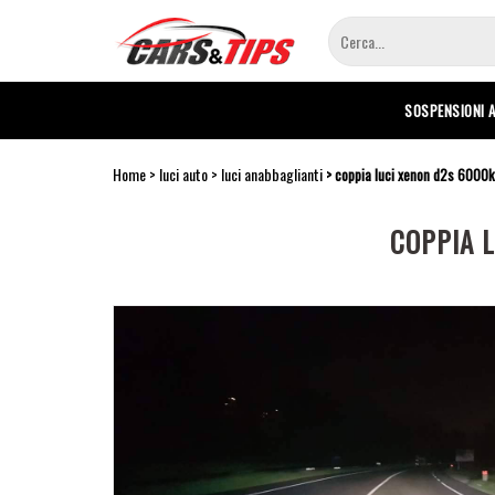
Salta
al
contenuto
principale
SOSPENSIONI 
Home
luci auto
luci anabbaglianti
coppia luci xenon d2s 6000
COPPIA 