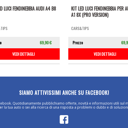
ED LUCI FENDINEBBIA AUDI A4 B8
KIT LED LUCI FENDINEBBIA PER A
A1 8X (PRO VERSION)
TIPS
CARS&TIPS
o
69,90 €
Prezzo
69,9
VEDI DETTAGLI
VEDI DETTAGLI
SIAMO ATTIVISSIMI ANCHE SU FACEBOOK!
cebook. Quotidianamente pubblichiamo offerte, novità e informazioni utili sul 
 la tua auto o sei alla ricerca di una risposta a problemi o dubbi e di soluzioni