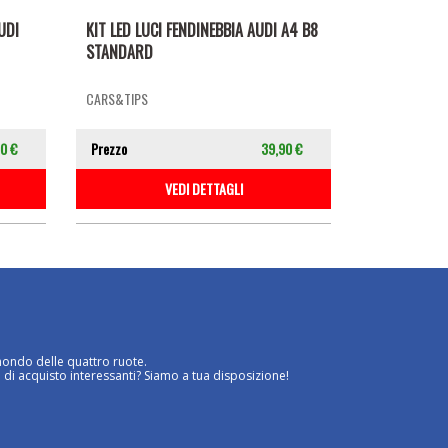
UDI
KIT LED LUCI FENDINEBBIA AUDI A4 B8
STANDARD
CARS&TIPS
0 €
Prezzo
39,90 €
VEDI DETTAGLI
mondo delle quattro ruote.
 di acquisto interessanti? Siamo a tua disposizione!