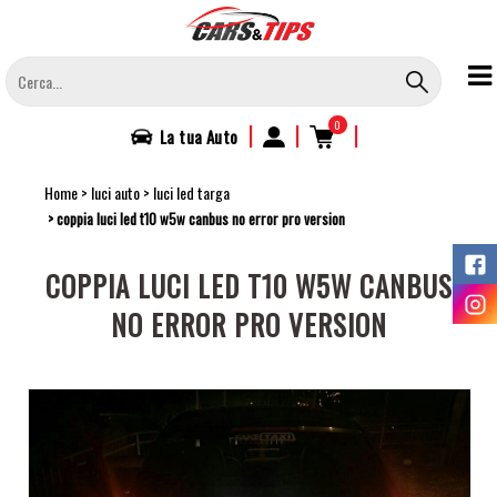
Salta
al
contenuto
principale
0
|
|
|
La tua
Auto
Home
luci auto
luci led targa
coppia luci led t10 w5w canbus no error pro version
COPPIA LUCI LED T10 W5W CANBUS
NO ERROR PRO VERSION