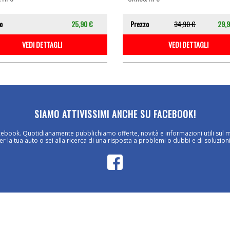
o
25,90 €
Prezzo
34,90 €
29,9
VEDI DETTAGLI
VEDI DETTAGLI
SIAMO ATTIVISSIMI ANCHE SU FACEBOOK!
cebook. Quotidianamente pubblichiamo offerte, novità e informazioni utili sul 
 la tua auto o sei alla ricerca di una risposta a problemi o dubbi e di soluzioni