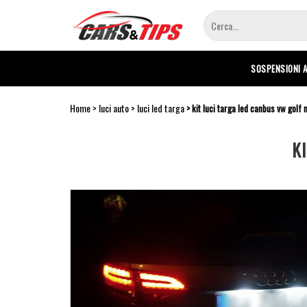
Salta
al
contenuto
principale
SOSPENSIONI 
Home
luci auto
luci led targa
kit luci targa led canbus vw golf
K