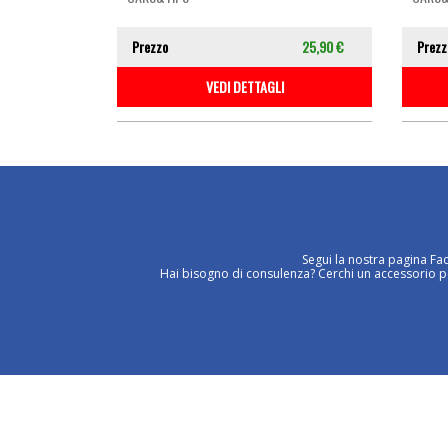
Prezzo
25,90 €
Prezz
VEDI DETTAGLI
Segui la nostra pagina Fa
Hai bisogno di consulenza? Cerchi un accessorio per