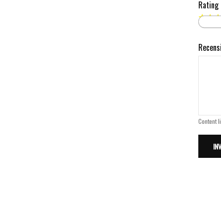
Rating
Recens
Content l