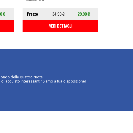
0 €
Prezzo
34,90 €
29,90 €
VEDI DETTAGLI
mondo delle quattro ruote.
 di acquisto interessanti? Siamo a tua disposizione!