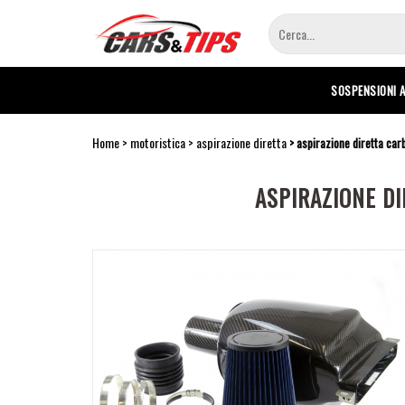
Salta
al
contenuto
principale
SOSPENSIONI 
Home
motoristica
aspirazione diretta
aspirazione diretta carb
ASPIRAZIONE DI