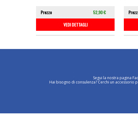
Prezzo
52,90 €
Prezz
VEDI DETTAGLI
Segui la nostra pagina Fa
Hai bisogno di consulenza? Cerchi un accessorio per