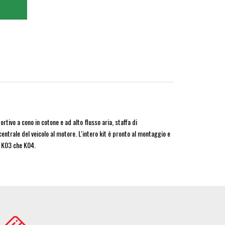
tivo a cono in cotone e ad alto flusso aria, staffa di
trale del veicolo al motore. L'intero kit è pronto al montaggio e
a K03 che K04.
age