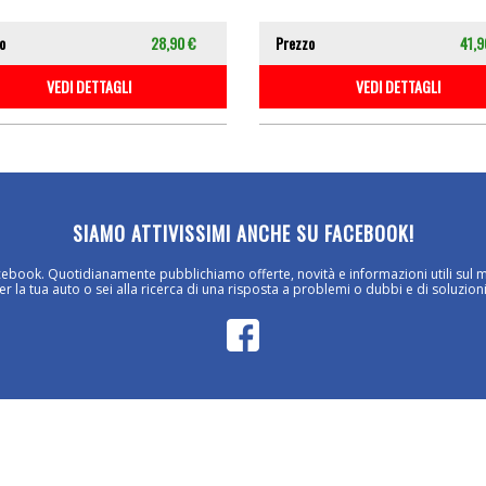
o
28,90 €
Prezzo
41,9
VEDI DETTAGLI
VEDI DETTAGLI
SIAMO ATTIVISSIMI ANCHE SU FACEBOOK!
cebook. Quotidianamente pubblichiamo offerte, novità e informazioni utili sul 
 la tua auto o sei alla ricerca di una risposta a problemi o dubbi e di soluzioni