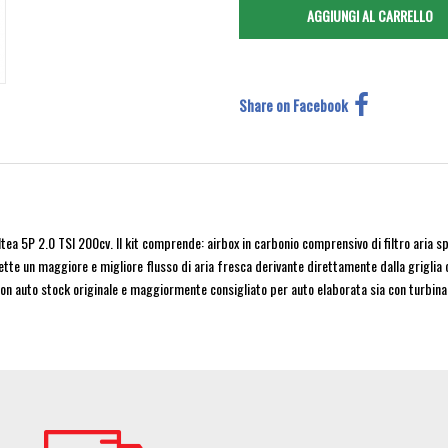
Share on Facebook
ea 5P 2.0 TSI 200cv. Il kit comprende: airbox in carbonio comprensivo di filtro aria spor
 un maggiore e migliore flusso di aria fresca derivante direttamente dalla griglia cen
e con auto stock originale e maggiormente consigliato per auto elaborata sia con turbin
Image
Im