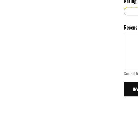
Rating
Recens
Content l