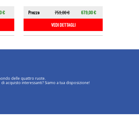
0 €
Prezzo
759,00 €
679,00 €
VEDI DETTAGLI
mondo delle quattro ruote.
 di acquisto interessanti? Siamo a tua disposizione!