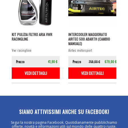
KIT PULIZIA FILTRO ARIA VWR
INTERCOOLER MAGGIORATO
RACINGLINE
AIRTEC 500 ABARTH (CAMBIO
MANUALE)
vwr racingline
airtec motorsport
Prezzo
41,90 €
Prezzo
759,00 €
679,00 €
VEDI DETTAGLI
VEDI DETTAGLI
SIAMO ATTIVISSIMI ANCHE SU FACEBOOK!
Segui la nostra pagina Facebook. Quotidianamente pubblichiamo
offerte, novità e informazioni utili sul mondo delle quattro ruote.