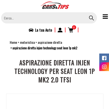
Salta
al
contenuto
principale
0
|
|
|
La tua
Auto
Home
motoristica
aspirazione diretta
aspirazione diretta injen technology seat leon 1p mk2
ASPIRAZIONE DIRETTA INJEN
TECHNOLOGY PER SEAT LEON 1P
MK2 2.0 TFSI