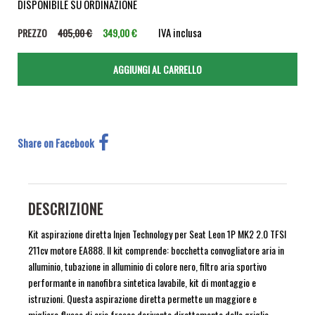
DISPONIBILE SU ORDINAZIONE
IVA inclusa
PREZZO
405,00 €
349,00 €
Share on Facebook
DESCRIZIONE
Kit aspirazione diretta Injen Technology per Seat Leon 1P MK2 2.0 TFSI
211cv motore EA888. Il kit comprende: bocchetta convogliatore aria in
alluminio, tubazione in alluminio di colore nero, filtro aria sportivo
performante in nanofibra sintetica lavabile, kit di montaggio e
istruzioni. Questa aspirazione diretta permette un maggiore e
migliore flusso di aria fresca derivante direttamente dalla griglia