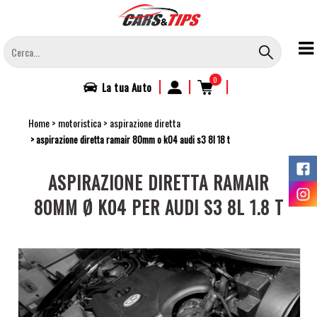
Salta
al
contenuto
principale
0
|
|
|
La tua
Auto
Home
motoristica
aspirazione diretta
aspirazione diretta ramair 80mm o k04 audi s3 8l 18 t
ASPIRAZIONE DIRETTA RAMAIR
80MM Ø K04 PER AUDI S3 8L 1.8 T