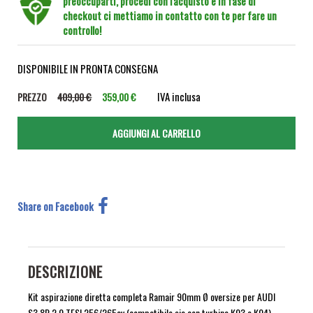
preoccuparti, procedi con l'acquisto e in fase di
checkout ci mettiamo in contatto con te per fare un
controllo!
DISPONIBILE IN PRONTA CONSEGNA
IVA inclusa
PREZZO
409,00 €
359,00 €
Share on Facebook
DESCRIZIONE
Kit aspirazione diretta completa Ramair 90mm Ø oversize per AUDI
S3 8P 2.0 TFSI 256/265cv (compatibile sia con turbina K03 e K04).