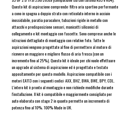
Questo kit di aspirazione comprende: filtro aria sportivo performante
a cono in spugna a doppio strato con reticolato interno in acciaio
inossidabile, paratia paracalore, tubazioni rigide in metallo con
attacchi e predisposizione sensori, manicotti siliconici di
collegamento e kit montaggio con fascette. Sono comprese anche le
istruzioni dettagliate di montaggio con relative foto. Tutte le
aspirazioni vengono progettate al fine di permettere al motore di
ricevere un maggiore e migliore flusso di aria fresca (con un
incremento fino al 25%). Questo kit è ideale per chi vuole effettuare
un upgrade al sistema di aspirazione ed è progettato e testato
appositamente per questo modello. Aspirazione compatibile con i
motori EA113 con i seguenti codici: AXX, BHZ, BWA, BWE, BPY, CDL.
L'intero kit è pronto al montaggio e non richiede modifiche durante
l'installazione. Il kit è compatibile e maggiormente consigliato per
auto elaborata con stage 2 in quanto permette un incremento di
potenza fino al 10%. 100% Made in UK.