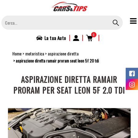
Salta
al
contenuto
principale
0
|
|
|
La tua
Auto
Home
motoristica
aspirazione diretta
aspirazione diretta ramair proram seat leon 5f 20 tdi
ASPIRAZIONE DIRETTA RAMAIR
PRORAM PER SEAT LEON 5F 2.0 TDI