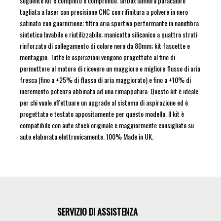
seguente kit è completo e comprende: airbox lamiera paracalore
tagliata a laser con precisione CNC con rifinitura a polvere in nero
satinato con guarnizione; filtro aria sportivo performante in nanofibra
sintetica lavabile e riutilizzabile; manicotto siliconico a quattro strati
rinforzato di collegamento di colore nero da 80mm; kit fascette e
montaggio. Tutte le aspirazioni vengono progettate al fine di
permettere al motore di ricevere un maggiore e migliore flusso di aria
fresca (fino a +25% di flusso di aria maggiorato) e fino a +10% di
incremento potenza abbinato ad una rimappatura. Questo kit è ideale
per chi vuole effettuare un upgrade al sistema di aspirazione ed è
progettato e testato appositamente per questo modello. Il kit è
compatibile con auto stock originale e maggiormente consigliato su
auto elaborata elettronicamente. 100% Made in UK.
SERVIZIO DI ASSISTENZA
Image