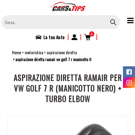
Salta
al
contenuto
principale
0
|
|
|
La tua
Auto
Home
motoristica
aspirazione diretta
aspirazione diretta ramair vw golf 7 r manicotto 0
ASPIRAZIONE DIRETTA RAMAIR PER
VW GOLF 7 R (MANICOTTO NERO) +
TURBO ELBOW