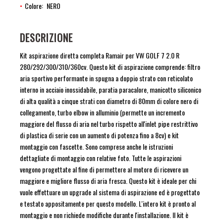
Colore
NERO
DESCRIZIONE
Kit aspirazione diretta completa Ramair per VW GOLF 7 2.0 R
280/292/300/310/360cv. Questo kit di aspirazione comprende: filtro
aria sportivo performante in spugna a doppio strato con reticolato
interno in acciaio inossidabile, paratia paracalore, manicotto siliconico
di alta qualità a cinque strati con diametro di 80mm di colore nero di
collegamento, turbo elbow in alluminio (permette un incremento
maggiore del flusso di aria nel turbo rispetto all'inlet pipe restrittivo
di plastica di serie con un aumento di potenza fino a 8cv) e kit
montaggio con fascette. Sono comprese anche le istruzioni
dettagliate di montaggio con relative foto. Tutte le aspirazioni
vengono progettate al fine di permettere al motore di ricevere un
maggiore e migliore flusso di aria fresca. Questo kit è ideale per chi
vuole effettuare un upgrade al sistema di aspirazione ed è progettato
e testato appositamente per questo modello. L'intero kit è pronto al
montaggio e non richiede modifiche durante l'installazione. Il kit è