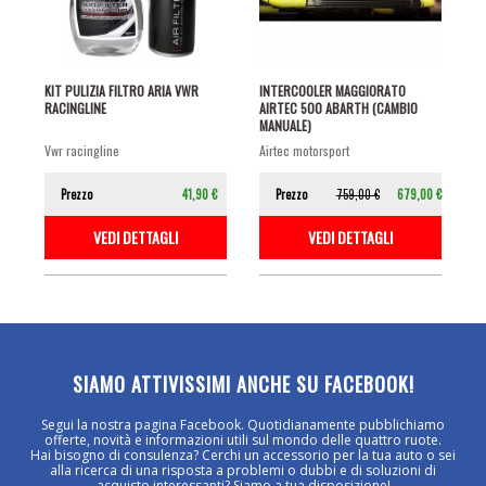
KIT PULIZIA FILTRO ARIA VWR
INTERCOOLER MAGGIORATO
RACINGLINE
AIRTEC 500 ABARTH (CAMBIO
MANUALE)
vwr racingline
airtec motorsport
Prezzo
41,90 €
Prezzo
759,00 €
679,00 €
VEDI DETTAGLI
VEDI DETTAGLI
SIAMO ATTIVISSIMI ANCHE SU FACEBOOK!
Segui la nostra pagina Facebook. Quotidianamente pubblichiamo
offerte, novità e informazioni utili sul mondo delle quattro ruote.
Hai bisogno di consulenza? Cerchi un accessorio per la tua auto o sei
alla ricerca di una risposta a problemi o dubbi e di soluzioni di
acquisto interessanti? Siamo a tua disposizione!