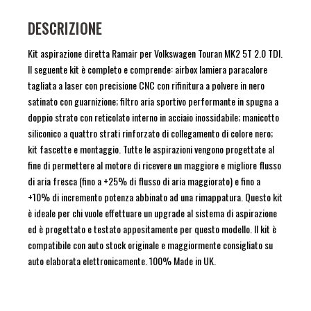
DESCRIZIONE
Kit aspirazione diretta Ramair per Volkswagen Touran MK2 5T 2.0 TDI.
Il seguente kit è completo e comprende: airbox lamiera paracalore
tagliata a laser con precisione CNC con rifinitura a polvere in nero
satinato con guarnizione; filtro aria sportivo performante in spugna a
doppio strato con reticolato interno in acciaio inossidabile; manicotto
siliconico a quattro strati rinforzato di collegamento di colore nero;
kit fascette e montaggio. Tutte le aspirazioni vengono progettate al
fine di permettere al motore di ricevere un maggiore e migliore flusso
di aria fresca (fino a +25% di flusso di aria maggiorato) e fino a
+10% di incremento potenza abbinato ad una rimappatura. Questo kit
è ideale per chi vuole effettuare un upgrade al sistema di aspirazione
ed è progettato e testato appositamente per questo modello. Il kit è
compatibile con auto stock originale e maggiormente consigliato su
auto elaborata elettronicamente. 100% Made in UK.