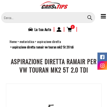
Salta
al
contenuto
principale
0
|
|
|
La tua
Auto
Home
motoristica
aspirazione diretta
aspirazione diretta ramair vw touran mk2 5t 20 tdi
ASPIRAZIONE DIRETTA RAMAIR PER
VW TOURAN MK2 5T 2.0 TDI