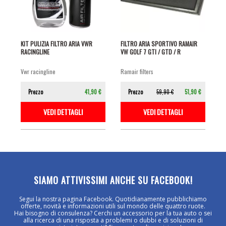
KIT PULIZIA FILTRO ARIA VWR
FILTRO ARIA SPORTIVO RAMAIR
RACINGLINE
VW GOLF 7 GTI / GTD / R
vwr racingline
ramair filters
Prezzo
41,90 €
Prezzo
59,90 €
51,90 €
VEDI DETTAGLI
VEDI DETTAGLI
SIAMO ATTIVISSIMI ANCHE SU FACEBOOK!
Segui la nostra pagina Facebook. Quotidianamente pubblichiamo
offerte, novità e informazioni utili sul mondo delle quattro ruote.
Hai bisogno di consulenza? Cerchi un accessorio per la tua auto o sei
alla ricerca di una risposta a problemi o dubbi e di soluzioni di