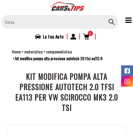
Salta
al
contenuto
principale
0
|
|
|
La tua
Auto
Home
motoristica
componentistica
kit modifica pompa alta pressione autotech 20 tfsi ea113 8
KIT MODIFICA POMPA ALTA
PRESSIONE AUTOTECH 2.0 TFSI
EA113 PER VW SCIROCCO MK3 2.0
TSI