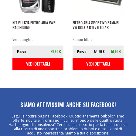
KIT PULIZIA FILTRO ARIA VWR
FILTRO ARIA SPORTIVO RAMAIR
RACINGLINE
VW GOLF 7 GTI / GTD / R
vwr racingline
ramair filters
Prezzo
41,90 €
Prezzo
59,90 €
51,90 €
VEDI DETTAGLI
VEDI DETTAGLI
SIAMO ATTIVISSIMI ANCHE SU FACEBOOK!
Segui la nostra pagina Facebook. Quotidianamente pubblichiamo
offerte, novità e informazioni utili sul mondo delle quattro ruote.
Hai bisogno di consulenza? Cerchi un accessorio per la tua auto o sei
alla ricerca di una risposta a problemi o dubbi e di soluzioni di
acquisto interessanti? Siamo a tua disposizione!