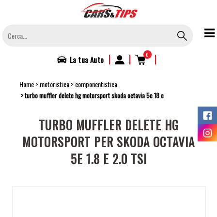
Salta
al
contenuto
principale
0
|
|
|
La tua
Auto
Home
motoristica
componentistica
turbo muffler delete hg motorsport skoda octavia 5e 18 e
TURBO MUFFLER DELETE HG
MOTORSPORT PER SKODA OCTAVIA
5E 1.8 E 2.0 TSI