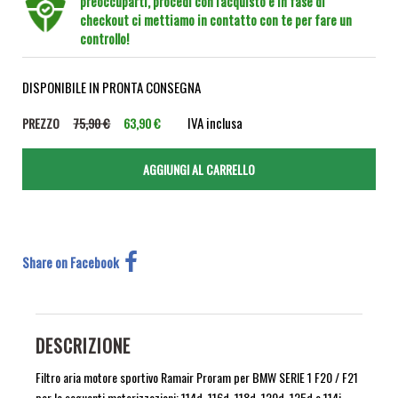
preoccuparti, procedi con l'acquisto e in fase di
checkout ci mettiamo in contatto con te per fare un
controllo!
DISPONIBILE IN PRONTA CONSEGNA
IVA inclusa
PREZZO
75,90 €
63,90 €
Share on Facebook
DESCRIZIONE
Filtro aria motore sportivo Ramair Proram per BMW SERIE 1 F20 / F21
per le seguenti motorizzazioni: 114d, 116d, 118d, 120d, 125d e 114i,