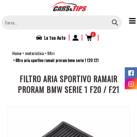
Salta
al
contenuto
principale
0
|
|
|
La tua
Auto
Home
motoristica
filtri
filtro aria sportivo ramair proram bmw serie 1 f20 f21
FILTRO ARIA SPORTIVO RAMAIR
PRORAM BMW SERIE 1 F20 / F21