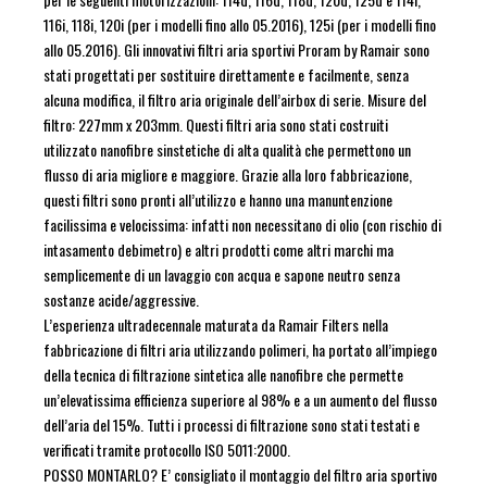
116i, 118i, 120i (per i modelli fino allo 05.2016), 125i (per i modelli fino
allo 05.2016). Gli innovativi filtri aria sportivi Proram by Ramair sono
stati progettati per sostituire direttamente e facilmente, senza
alcuna modifica, il filtro aria originale dell’airbox di serie. Misure del
filtro: 227mm x 203mm. Questi filtri aria sono stati costruiti
utilizzato nanofibre sinstetiche di alta qualità che permettono un
flusso di aria migliore e maggiore. Grazie alla loro fabbricazione,
questi filtri sono pronti all’utilizzo e hanno una manuntenzione
facilissima e velocissima: infatti non necessitano di olio (con rischio di
intasamento debimetro) e altri prodotti come altri marchi ma
semplicemente di un lavaggio con acqua e sapone neutro senza
sostanze acide/aggressive.
L’esperienza ultradecennale maturata da Ramair Filters nella
fabbricazione di filtri aria utilizzando polimeri, ha portato all’impiego
della tecnica di filtrazione sintetica alle nanofibre che permette
un’elevatissima efficienza superiore al 98% e a un aumento del flusso
dell’aria del 15%. Tutti i processi di filtrazione sono stati testati e
verificati tramite protocollo ISO 5011:2000.
POSSO MONTARLO? E’ consigliato il montaggio del filtro aria sportivo