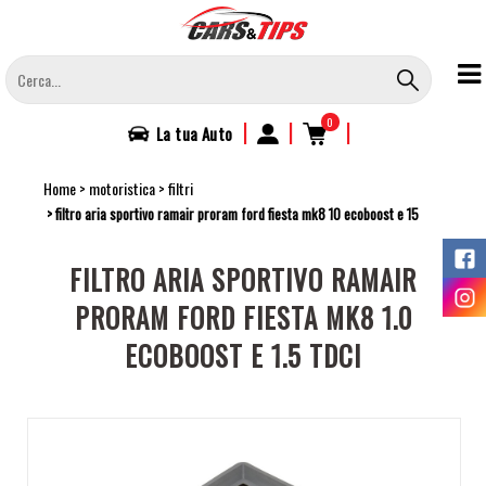
Salta
al
contenuto
principale
0
|
|
|
La tua
Auto
Home
motoristica
filtri
filtro aria sportivo ramair proram ford fiesta mk8 10 ecoboost e 15
FILTRO ARIA SPORTIVO RAMAIR
PRORAM FORD FIESTA MK8 1.0
ECOBOOST E 1.5 TDCI