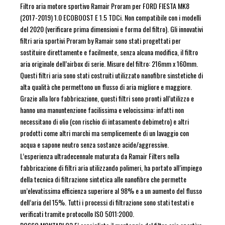
Filtro aria motore sportivo Ramair Proram per FORD FIESTA MK8
(2017-2019) 1.0 ECOBOOST E 1.5 TDCi. Non compatibile con i modelli
del 2020 (verificare prima dimensioni e forma del filtro). Gli innovativi
filtri aria sportivi Proram by Ramair sono stati progettati per
sostituire direttamente e facilmente, senza alcuna modifica, il filtro
aria originale dell’airbox di serie. Misure del filtro: 216mm x 160mm.
Questi filtri aria sono stati costruiti utilizzato nanofibre sinstetiche di
alta qualità che permettono un flusso di aria migliore e maggiore.
Grazie alla loro fabbricazione, questi filtri sono pronti all’utilizzo e
hanno una manuntenzione facilissima e velocissima: infatti non
necessitano di olio (con rischio di intasamento debimetro) e altri
prodotti come altri marchi ma semplicemente di un lavaggio con
acqua e sapone neutro senza sostanze acide/aggressive.
L’esperienza ultradecennale maturata da Ramair Filters nella
fabbricazione di filtri aria utilizzando polimeri, ha portato all’impiego
della tecnica di filtrazione sintetica alle nanofibre che permette
un’elevatissima efficienza superiore al 98% e a un aumento del flusso
dell’aria del 15%. Tutti i processi di filtrazione sono stati testati e
verificati tramite protocollo ISO 5011:2000.