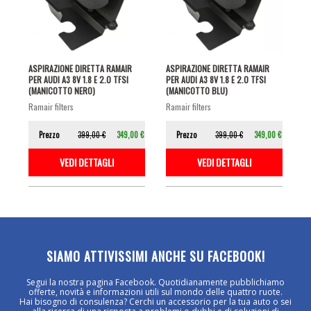
ASPIRAZIONE DIRETTA RAMAIR
ASPIRAZIONE DIRETTA RAMAIR
PER AUDI A3 8V 1.8 E 2.0 TFSI
PER AUDI A3 8V 1.8 E 2.0 TFSI
(MANICOTTO NERO)
(MANICOTTO BLU)
ramair filters
ramair filters
Prezzo
399,00 €
349,00 €
Prezzo
399,00 €
349,00 €
VEDI DETTAGLI
VEDI DETTAGLI
SIAMO ATTIVISSIMI ANCHE SU FACEBOOK!
Segui la nostra pagina Facebook. Quotidianamente pubblichiamo
offerte, novità e informazioni utili sul mondo delle quattro ruote.
Hai bisogno di consulenza? Cerchi un accessorio per la tua auto o sei