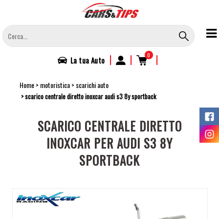
Salta
al
contenuto
principale
0
|
|
|
La tua
Auto
Home
motoristica
scarichi auto
scarico centrale diretto inoxcar audi s3 8y sportback
SCARICO CENTRALE DIRETTO
INOXCAR PER AUDI S3 8Y
SPORTBACK