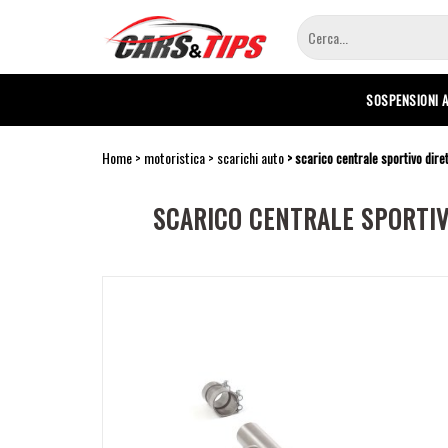
Salta
al
contenuto
principale
SOSPENSIONI 
Home
motoristica
scarichi auto
scarico centrale sportivo dir
SCARICO CENTRALE SPORTIV