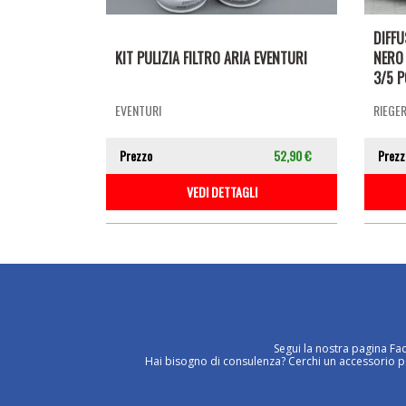
DIFF
KIT PULIZIA FILTRO ARIA EVENTURI
NERO 
3/5 P
EVENTURI
RIEGE
Prezzo
52,90 €
Prezz
VEDI DETTAGLI
Segui la nostra pagina Fa
Hai bisogno di consulenza? Cerchi un accessorio per