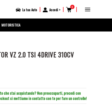
0
|
|
|
La tua
Auto
Accedi
MOTORISTICA
R VZ 2.0 TSI 4DRIVE 310CV
tto che stai acquistando? Non preoccuparti, procedi con
heckout ci mettiamo in contatto con te per fare un controllo!