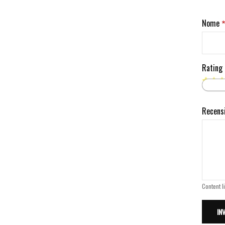
Nome
Rating
Recens
Content l