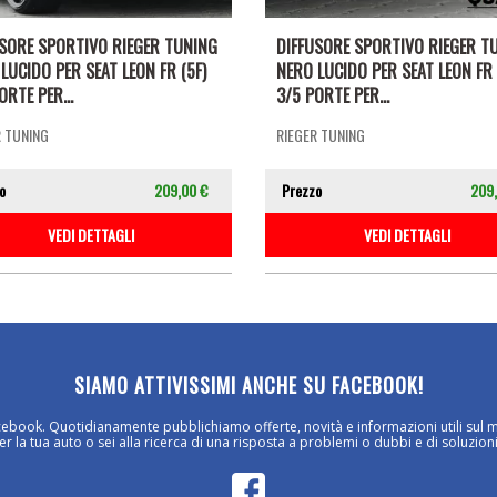
USORE SPORTIVO RIEGER TUNING
DIFFUSORE SPORTIVO RIEGER T
LUCIDO PER SEAT LEON FR (5F)
NERO LUCIDO PER SEAT LEON FR 
ORTE PER...
3/5 PORTE PER...
R TUNING
RIEGER TUNING
o
209,00 €
Prezzo
209
VEDI DETTAGLI
VEDI DETTAGLI
SIAMO ATTIVISSIMI ANCHE SU FACEBOOK!
cebook. Quotidianamente pubblichiamo offerte, novità e informazioni utili sul 
 la tua auto o sei alla ricerca di una risposta a problemi o dubbi e di soluzioni