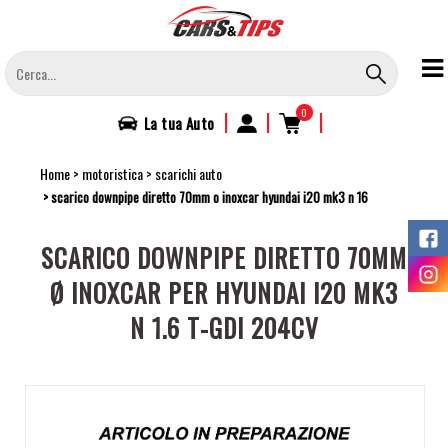
Salta
al
contenuto
principale
0
|
|
|
La tua
Auto
Home
motoristica
scarichi auto
scarico downpipe diretto 70mm o inoxcar hyundai i20 mk3 n 16
SCARICO DOWNPIPE DIRETTO 70MM
Ø INOXCAR PER HYUNDAI I20 MK3
N 1.6 T-GDI 204CV