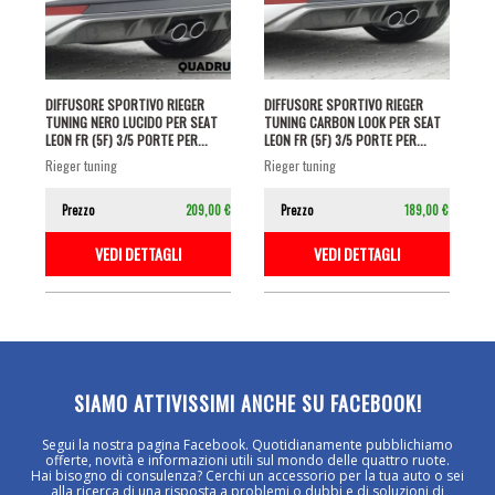
DIFFUSORE SPORTIVO RIEGER
DIFFUSORE SPORTIVO RIEGER
TUNING NERO LUCIDO PER SEAT
TUNING CARBON LOOK PER SEAT
LEON FR (5F) 3/5 PORTE PER...
LEON FR (5F) 3/5 PORTE PER...
rieger tuning
rieger tuning
Prezzo
209,00 €
Prezzo
189,00 €
VEDI DETTAGLI
VEDI DETTAGLI
SIAMO ATTIVISSIMI ANCHE SU FACEBOOK!
Segui la nostra pagina Facebook. Quotidianamente pubblichiamo
offerte, novità e informazioni utili sul mondo delle quattro ruote.
Hai bisogno di consulenza? Cerchi un accessorio per la tua auto o sei
alla ricerca di una risposta a problemi o dubbi e di soluzioni di