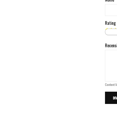
Rating
Recens
Content l