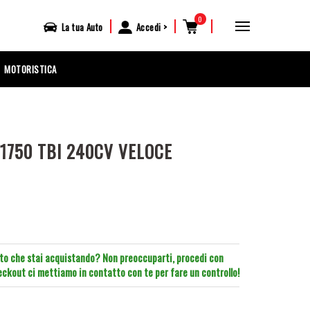
0
|
|
|
La tua
Auto
Accedi
MOTORISTICA
1750 TBI 240CV VELOCE
tto che stai acquistando? Non preoccuparti, procedi con
heckout ci mettiamo in contatto con te per fare un controllo!