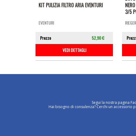
KIT PULIZIA FILTRO ARIA EVENTURI
NERO 
3/5 P
EVENTURI
RIEGE
Prezzo
52,90 €
Prezz
VEDI DETTAGLI
Segui la nostra pagina Fa
Hai bisogno di consulenza? Cerchi un accessorio per