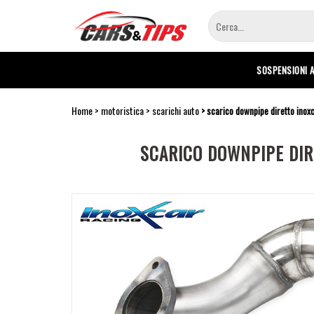
Salta
al
contenuto
principale
SOSPENSIONI 
Home
motoristica
scarichi auto
scarico downpipe diretto inoxc
SCARICO DOWNPIPE DIR