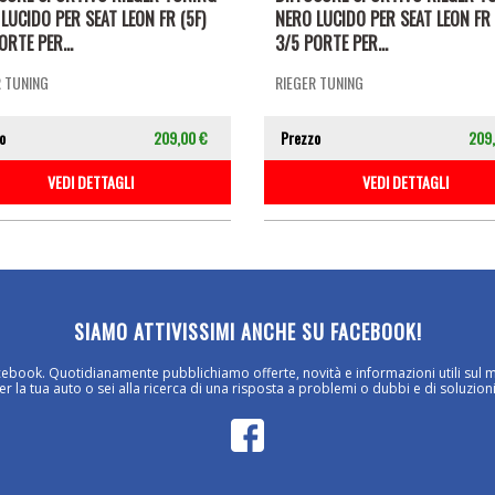
LUCIDO PER SEAT LEON FR (5F)
NERO LUCIDO PER SEAT LEON FR 
ORTE PER...
3/5 PORTE PER...
R TUNING
RIEGER TUNING
o
209,00 €
Prezzo
209
VEDI DETTAGLI
VEDI DETTAGLI
SIAMO ATTIVISSIMI ANCHE SU FACEBOOK!
cebook. Quotidianamente pubblichiamo offerte, novità e informazioni utili sul 
 la tua auto o sei alla ricerca di una risposta a problemi o dubbi e di soluzioni