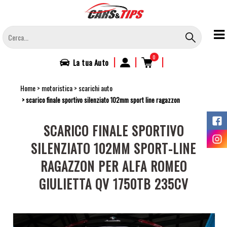
Salta
al
contenuto
principale
0
|
|
|
La tua
Auto
Home
motoristica
scarichi auto
scarico finale sportivo silenziato 102mm sport line ragazzon
SCARICO FINALE SPORTIVO
SILENZIATO 102MM SPORT-LINE
RAGAZZON PER ALFA ROMEO
GIULIETTA QV 1750TB 235CV