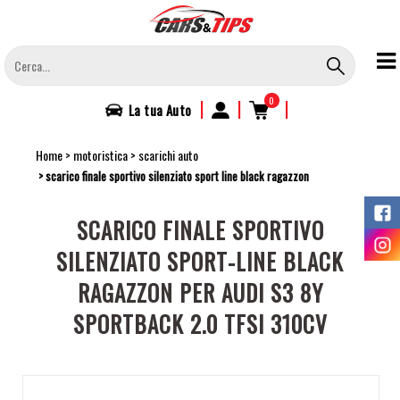
Salta
al
contenuto
principale
0
|
|
|
La tua
Auto
Home
motoristica
scarichi auto
scarico finale sportivo silenziato sport line black ragazzon
SCARICO FINALE SPORTIVO
SILENZIATO SPORT-LINE BLACK
RAGAZZON PER AUDI S3 8Y
SPORTBACK 2.0 TFSI 310CV