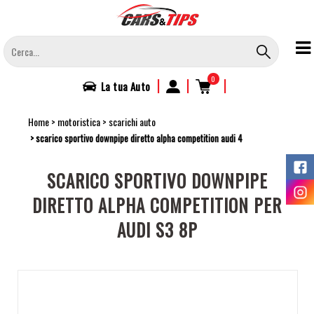
Salta
al
contenuto
principale
0
|
|
|
La tua
Auto
Home
motoristica
scarichi auto
scarico sportivo downpipe diretto alpha competition audi 4
SCARICO SPORTIVO DOWNPIPE
DIRETTO ALPHA COMPETITION PER
AUDI S3 8P