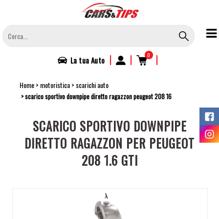
Salta
al
contenuto
principale
0
|
|
|
La tua
Auto
Home
motoristica
scarichi auto
scarico sportivo downpipe diretto ragazzon peugeot 208 16
SCARICO SPORTIVO DOWNPIPE
DIRETTO RAGAZZON PER PEUGEOT
208 1.6 GTI