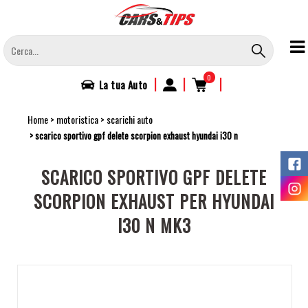
Salta
al
contenuto
principale
0
|
|
|
La tua
Auto
Home
motoristica
scarichi auto
scarico sportivo gpf delete scorpion exhaust hyundai i30 n
SCARICO SPORTIVO GPF DELETE
SCORPION EXHAUST PER HYUNDAI
I30 N MK3