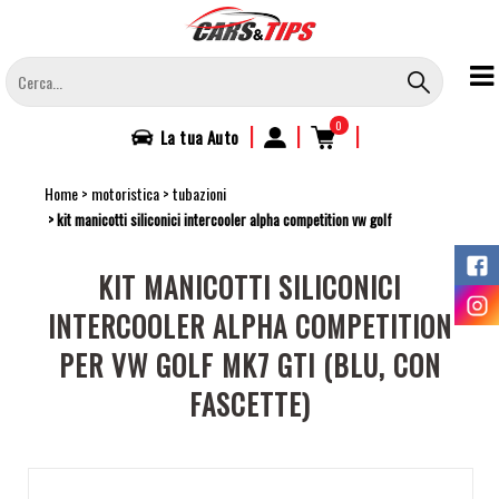
Salta
al
contenuto
principale
0
|
|
|
La tua
Auto
Home
motoristica
tubazioni
kit manicotti siliconici intercooler alpha competition vw golf
KIT MANICOTTI SILICONICI
INTERCOOLER ALPHA COMPETITION
PER VW GOLF MK7 GTI (BLU, CON
FASCETTE)